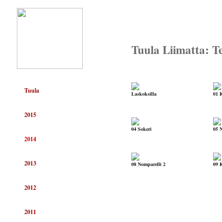
Tuula Liimatta: T
Tuula
Laskoksilla
01 
2015
04 Sokeri
05 
2014
2013
08 Nomparelli 2
09 
2012
2011