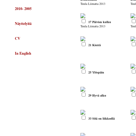
Tuula Liimatta 2013
Tuul
2010- 2005
17 Päivien kulku
Näyttelyitä
Tuula Liimatta 2013
Tuul
CV
21 Kierrä
In English
25 Ylöspäin
29 Hyvä alku
33 Sitä on liikkeellä